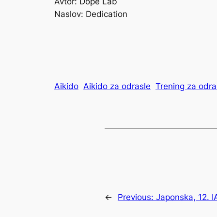
Avtor: Dope Lab
Naslov: Dedication
Aikido
Aikido za odrasle
Trening za odra
←
Previous:
Japonska, 12. I