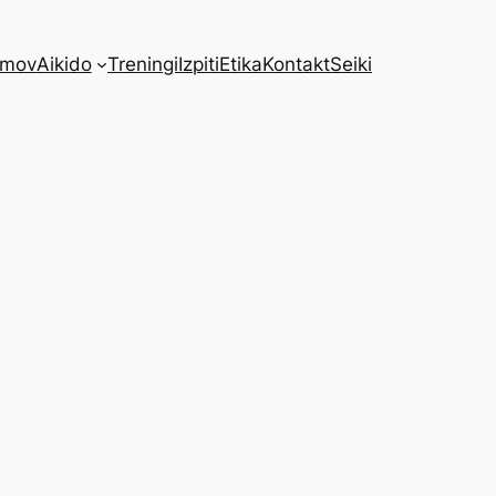
mov
Aikido
Treningi
Izpiti
Etika
Kontakt
Seiki