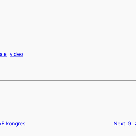
sle
video
AF kongres
Next:
9. 