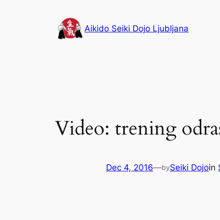
Skip
to
Aikido Seiki Dojo Ljubljana
content
Video: trening odra
Dec 4, 2016
—
Seiki Dojo
in
by