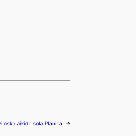
zimska aikido šola Planica
→