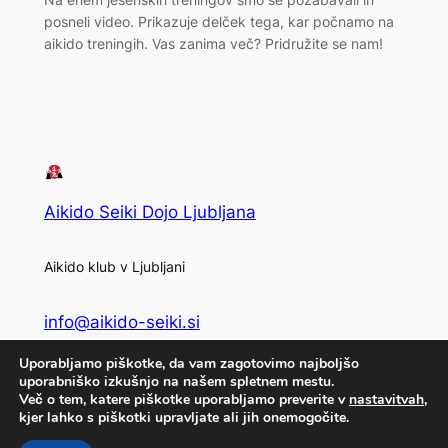
posneli video. Prikazuje delček tega, kar počnamo na
aikido treningih. Vas zanima več? Pridružite se nam!
Aikido Seiki Dojo Ljubljana
Aikido klub v Ljubljani
info@aikido-seiki.si
Uporabljamo piškotke, da vam zagotovimo najboljšo
Privacy
Social
uporabniško izkušnjo na našem spletnem mestu.
Več o tem, katere piškotke uporabljamo preverite v
nastavitvah
,
Privacy Policy
Facebook
kjer lahko s piškotki upravljate ali jih onemogočite.
Terms and Conditions