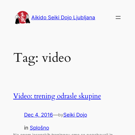
Skip
to
Aikido Seiki Dojo Ljubljana
content
Tag:
video
Video: trening odrasle skupine
Dec 4, 2016
—
Seiki Dojo
by
in
Splošno
Na enem jesenskih treningov smo se pozabavali in