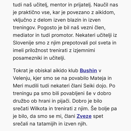
tudi naš učitelj, mentor in prijatelj. Naučil nas
je praktično vse, kar je povezano z aikidom,
vključno z delom izven blazin in izven
treningov. Pogosto je bil naš vezni člen,
mediator in tudi promotor. Nekateri učitelji iz
Slovenije smo z njim prepotovali pol sveta in
imeli priložnost trenirati z izjemnimi
posamezniki in učitelji.
Tokrat je obiskal aikido klub
Bushin
v
Velenju, kjer smo se na povabilo Mateja in
Meri mudili tudi nekateri člani Seiki dojo. Po
treningu pa smo bili povabljeni še v dobro
družbo ob hrani in pijači. Dobro je bilo
srečati Wilkota in trenirati z njim. Še bolje pa
je bilo, da smo se mi, člani
Zveze
spet
srečali na tatamijih in izven njih.