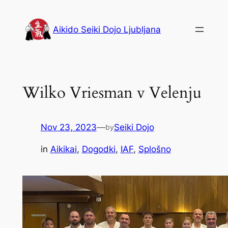
Skip
to
Aikido Seiki Dojo Ljubljana
content
Wilko Vriesman v Velenju
Nov 23, 2023
—
Seiki Dojo
by
in
Aikikai
, 
Dogodki
, 
IAF
, 
Splošno