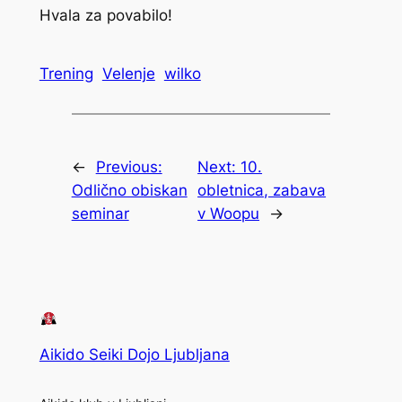
Hvala za povabilo!
Trening
Velenje
wilko
←
Previous:
Next:
10.
Odlično obiskan
obletnica, zabava
seminar
v Woopu
→
Aikido Seiki Dojo Ljubljana