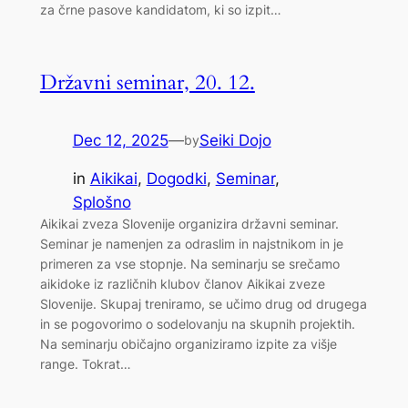
za črne pasove kandidatom, ki so izpit…
Državni seminar, 20. 12.
Dec 12, 2025
—
Seiki Dojo
by
in
Aikikai
, 
Dogodki
, 
Seminar
, 
Splošno
Aikikai zveza Slovenije organizira državni seminar.
Seminar je namenjen za odraslim in najstnikom in je
primeren za vse stopnje. Na seminarju se srečamo
aikidoke iz različnih klubov članov Aikikai zveze
Slovenije. Skupaj treniramo, se učimo drug od drugega
in se pogovorimo o sodelovanju na skupnih projektih.
Na seminarju običajno organiziramo izpite za višje
range. Tokrat…