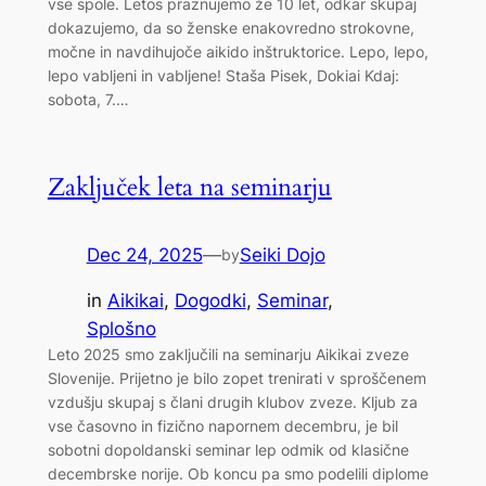
vse spole. Letos praznujemo že 10 let, odkar skupaj
dokazujemo, da so ženske enakovredno strokovne,
močne in navdihujoče aikido inštruktorice. Lepo, lepo,
lepo vabljeni in vabljene! Staša Pisek, Dokiai Kdaj:
sobota, 7.…
Zaključek leta na seminarju
Dec 24, 2025
—
Seiki Dojo
by
in
Aikikai
, 
Dogodki
, 
Seminar
, 
Splošno
Leto 2025 smo zaključili na seminarju Aikikai zveze
Slovenije. Prijetno je bilo zopet trenirati v sproščenem
vzdušju skupaj s člani drugih klubov zveze. Kljub za
vse časovno in fizično napornem decembru, je bil
sobotni dopoldanski seminar lep odmik od klasične
decembrske norije. Ob koncu pa smo podelili diplome