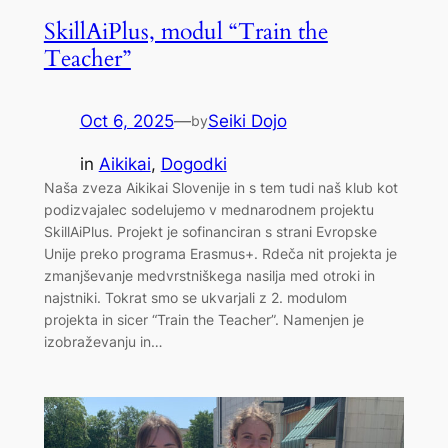
SkillAiPlus, modul “Train the
Teacher”
Oct 6, 2025
—
Seiki Dojo
by
in
Aikikai
, 
Dogodki
Naša zveza Aikikai Slovenije in s tem tudi naš klub kot
podizvajalec sodelujemo v mednarodnem projektu
SkillAiPlus. Projekt je sofinanciran s strani Evropske
Unije preko programa Erasmus+. Rdeča nit projekta je
zmanjševanje medvrstniškega nasilja med otroki in
najstniki. Tokrat smo se ukvarjali z 2. modulom
projekta in sicer “Train the Teacher”. Namenjen je
izobraževanju in…