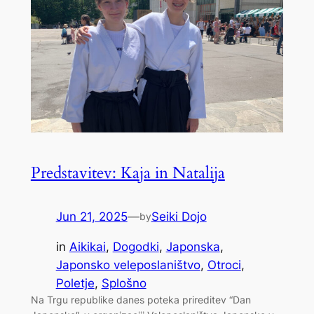
Predstavitev: Kaja in Natalija
Jun 21, 2025
—
Seiki Dojo
by
in
Aikikai
, 
Dogodki
, 
Japonska
, 
Japonsko veleposlaništvo
, 
Otroci
, 
Poletje
, 
Splošno
Na Trgu republike danes poteka prireditev “Dan