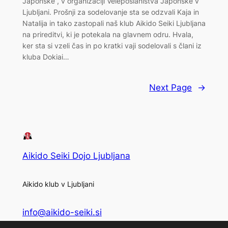
Japonske“, v organizaciji Veleposlaništva Japonske v
Ljubljani. Prošnji za sodelovanje sta se odzvali Kaja in
Natalija in tako zastopali naš klub Aikido Seiki Ljubljana
na prireditvi, ki je potekala na glavnem odru. Hvala,
ker sta si vzeli čas in po kratki vaji sodelovali s člani iz
kluba Dokiai…
Next Page
→
Aikido Seiki Dojo Ljubljana
Aikido klub v Ljubljani
info@aikido-seiki.si