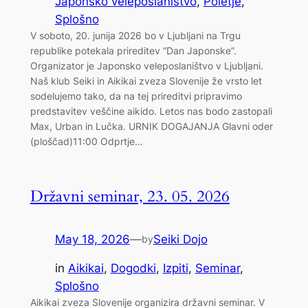
Japonsko veleposlaništvo
, 
Poletje
, 
Splošno
V soboto, 20. junija 2026 bo v Ljubljani na Trgu
republike potekala prireditev “Dan Japonske”.
Organizator je Japonsko veleposlaništvo v Ljubljani.
Naš klub Seiki in Aikikai zveza Slovenije že vrsto let
sodelujemo tako, da na tej prireditvi pripravimo
predstavitev veščine aikido. Letos nas bodo zastopali
Max, Urban in Lučka. URNIK DOGAJANJA Glavni oder
(ploščad)11:00 Odprtje…
Državni seminar, 23. 05. 2026
May 18, 2026
—
Seiki Dojo
by
in
Aikikai
, 
Dogodki
, 
Izpiti
, 
Seminar
, 
Splošno
Aikikai zveza Slovenije organizira državni seminar. V