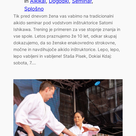
in
Aikikai
, 
Dogodki
, 
Seminar
, 
Splošno
Tik pred dnevom žena vas vabimo na tradicionalni
aikido seminar pod vodstvom inštruktorice Satomi
Ishikawa. Trening je primeren za vse stopnje znanja in
vse spole. Letos praznujemo že 10 let, odkar skupaj
dokazujemo, da so ženske enakovredno strokovne,
močne in navdihujoče aikido inštruktorice. Lepo, lepo,
lepo vabljeni in vabljene! Staša Pisek, Dokiai Kdaj:
sobota, 7.…