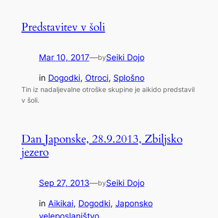
Predstavitev v šoli
Mar 10, 2017
—
Seiki Dojo
by
in
Dogodki
, 
Otroci
, 
Splošno
Tin iz nadaljevalne otroške skupine je aikido predstavil
v šoli.
Dan Japonske, 28.9.2013, Zbiljsko
jezero
Sep 27, 2013
—
Seiki Dojo
by
in
Aikikai
, 
Dogodki
, 
Japonsko
veleposlaništvo