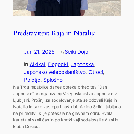
Predstavitev: Kaja in Natalija
Jun 21, 2025
—
Seiki Dojo
by
in
Aikikai
, 
Dogodki
, 
Japonska
, 
Japonsko veleposlaništvo
, 
Otroci
, 
Poletje
, 
Splošno
Na Trgu republike danes poteka prireditev “Dan
Japonske“, v organizaciji Veleposlaništva Japonske v
Ljubljani. Prošnji za sodelovanje sta se odzvali Kaja in
Natalija in tako zastopali naš klub Aikido Seiki Ljubljana
na prireditvi, ki je potekala na glavnem odru. Hvala,
ker sta si vzeli čas in po kratki vaji sodelovali s člani iz
kluba Dokiai…