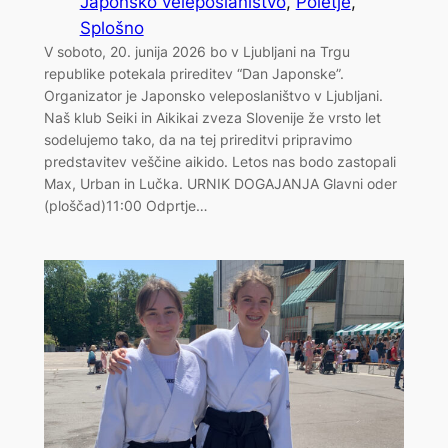
Japonsko veleposlaništvo
, 
Poletje
, 
Splošno
V soboto, 20. junija 2026 bo v Ljubljani na Trgu
republike potekala prireditev “Dan Japonske”.
Organizator je Japonsko veleposlaništvo v Ljubljani.
Naš klub Seiki in Aikikai zveza Slovenije že vrsto let
sodelujemo tako, da na tej prireditvi pripravimo
predstavitev veščine aikido. Letos nas bodo zastopali
Max, Urban in Lučka. URNIK DOGAJANJA Glavni oder
(ploščad)11:00 Odprtje…