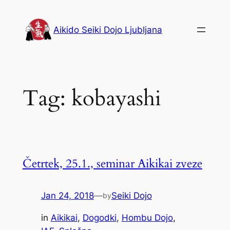
Skip
to
Aikido Seiki Dojo Ljubljana
content
Tag:
kobayashi
Četrtek, 25.1., seminar Aikikai zveze
Jan 24, 2018
—
Seiki Dojo
by
in
Aikikai
, 
Dogodki
, 
Hombu Dojo
, 