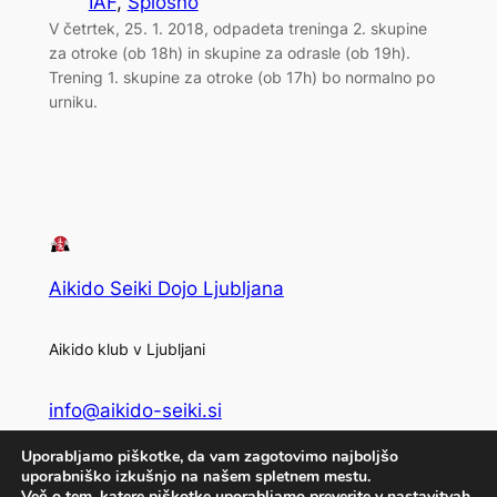
IAF
, 
Splošno
V četrtek, 25. 1. 2018, odpadeta treninga 2. skupine
za otroke (ob 18h) in skupine za odrasle (ob 19h).
Trening 1. skupine za otroke (ob 17h) bo normalno po
urniku.
Aikido Seiki Dojo Ljubljana
Aikido klub v Ljubljani
info@aikido-seiki.si
Uporabljamo piškotke, da vam zagotovimo najboljšo
Privacy
Social
uporabniško izkušnjo na našem spletnem mestu.
Več o tem, katere piškotke uporabljamo preverite v
nastavitvah
,