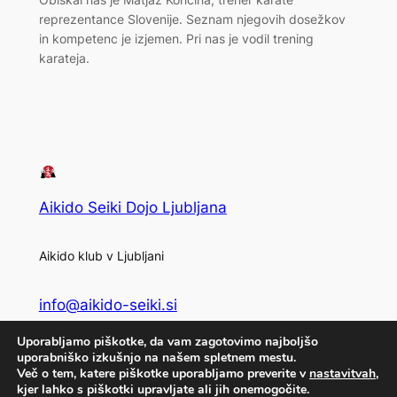
reprezentance Slovenije. Seznam njegovih dosežkov
in kompetenc je izjemen. Pri nas je vodil trening
karateja.
Aikido Seiki Dojo Ljubljana
Aikido klub v Ljubljani
info@aikido-seiki.si
Uporabljamo piškotke, da vam zagotovimo najboljšo
Privacy
Social
uporabniško izkušnjo na našem spletnem mestu.
Več o tem, katere piškotke uporabljamo preverite v
nastavitvah
,
Privacy Policy
Facebook
kjer lahko s piškotki upravljate ali jih onemogočite.