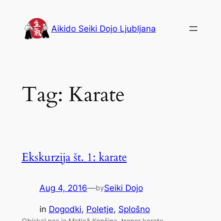
Skip
to
Aikido Seiki Dojo Ljubljana
content
Tag:
Karate
Ekskurzija št. 1: karate
Aug 4, 2016
—
Seiki Dojo
by
in
Dogodki
, 
Poletje
, 
Splošno
Obiskal nas je Matjaž Končina, trener karate