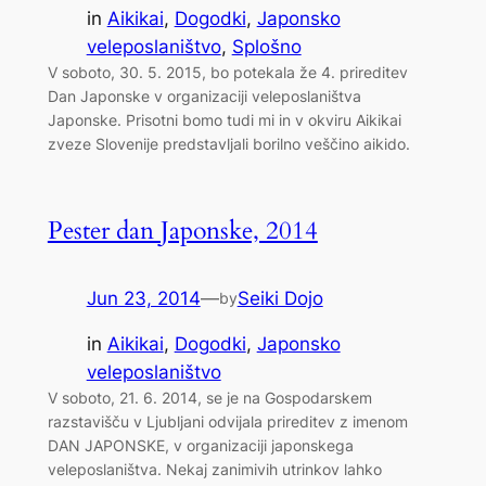
in
Aikikai
, 
Dogodki
, 
Japonsko
veleposlaništvo
, 
Splošno
V soboto, 30. 5. 2015, bo potekala že 4. prireditev
Dan Japonske v organizaciji veleposlaništva
Japonske. Prisotni bomo tudi mi in v okviru Aikikai
zveze Slovenije predstavljali borilno veščino aikido.
Pester dan Japonske, 2014
Jun 23, 2014
—
Seiki Dojo
by
in
Aikikai
, 
Dogodki
, 
Japonsko
veleposlaništvo
V soboto, 21. 6. 2014, se je na Gospodarskem
razstavišču v Ljubljani odvijala prireditev z imenom
DAN JAPONSKE, v organizaciji japonskega
veleposlaništva. Nekaj zanimivih utrinkov lahko