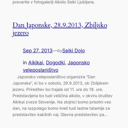
preverite v fotogaleriji Aikido Seiki Ljubljana.
Dan Japonske, 28.9.2013, Zbiljsko
jezero
Sep 27, 2013
—
Seiki Dojo
by
in
Aikikai
, 
Dogodki
, 
Japonsko
veleposlaništvo
Japonsko veleposlaništvo organizira “Dan
Japonske”, ki bo v soboto, 29.9.2013, ob Zbiljskem
jezeru. Prireditev bo trajala od 11. ure do 18. ure.
Predstavljena bo tudi veščina aikido, v okviru društev
Aikikai zveze Slovenije. Na stojnici bomo prisotni ves
dan, na razpolago bomo imeli tudi lastne tatamije za
predstavitev kakšnih vaj. Glavna predstavitev pa…