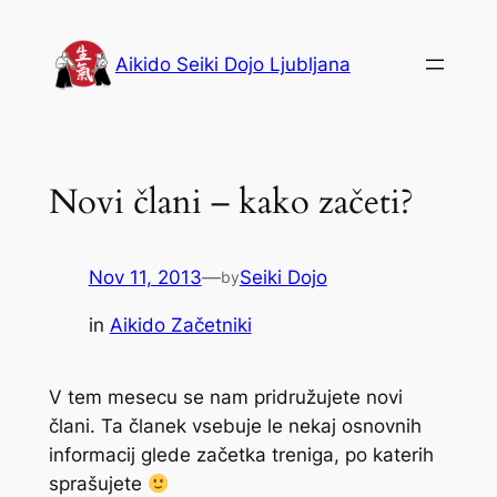
Skip
to
Aikido Seiki Dojo Ljubljana
content
Novi člani – kako začeti?
Nov 11, 2013
—
Seiki Dojo
by
in
Aikido Začetniki
V tem mesecu se nam pridružujete novi
člani. Ta članek vsebuje le nekaj osnovnih
informacij glede začetka treniga, po katerih
sprašujete