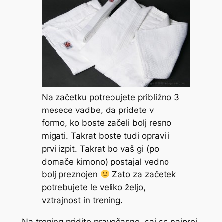
Na začetku potrebujete približno 3
mesece vadbe, da pridete v
formo, ko boste začeli bolj resno
migati. Takrat boste tudi opravili
prvi izpit. Takrat bo vaš gi (po
domače kimono) postajal vedno
bolj preznojen
Zato za začetek
potrebujete le veliko željo,
vztrajnost in trening.
Na trening pridite pravočasno, saj se najprej